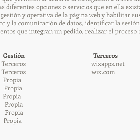
 las diferentes opciones o servicios que en ella exis
a gestión y operativa de la página web y habilitar su
ico y la comunicación de datos, identificar la sesió
mentos que integran un pedido, realizar el proceso
estión Terceros D
rceros wixapps.net Dura
erceros wix.com Duran
N Propia Durante 
n Propia 30 m
olicy Propia 36
ia Durante l
on Propia 400
ing Propia 20 s