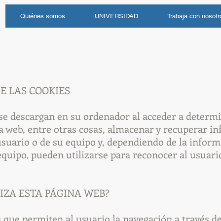
Quiénes somos
UNIVERSIDAD
Trabaja con nosotr
E LAS COOKIES
se descargan en su ordenador al acceder a determ
 web, entre otras cosas, almacenar y recuperar i
usuario o de su equipo y, dependiendo de la infor
equipo, pueden utilizarse para reconocer al usuari
LIZA ESTA PÁGINA WEB?
s que permiten al usuario la navegación a través 