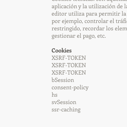
aplicación y la utilización de
editor utiliza para permitir l
por ejemplo, controlar el tráf
restringido, recordar los ele
gestionar el pago, etc.
Cookies G
XSRF-TOKEN Te
XSRF-TOKEN T
XSRF-TOKE
bSessio
consent-p
hs Prop
svSessi
ssr-cach