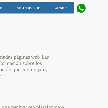
os
Alquiler de Aulas
Contacto
inadas páginas web. Las
nformación sobre los
mación que contengan y
o.
de una página web plataforma o