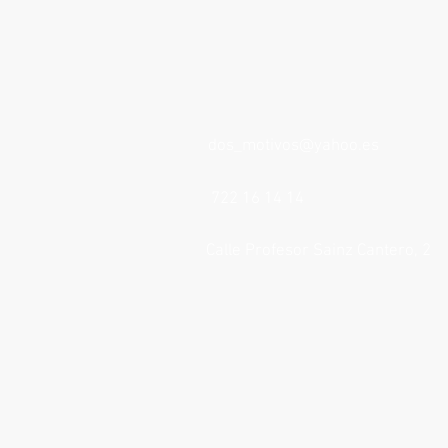
pago
aceptas
el
contrato
de
inscripción.
dos_motivos@yahoo.es
722 16 14 14
Calle Profesor Sainz Cantero, 2